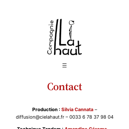
Aller
au
contenu
Contact
Production :
Silvia Cannata
–
diffusion@cielahaut.fr – 0033 6 78 37 98 04
Technique Tandem :
Amandine Gérome
–