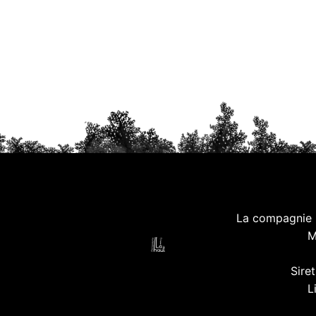
La compagnie L
M
Sire
L