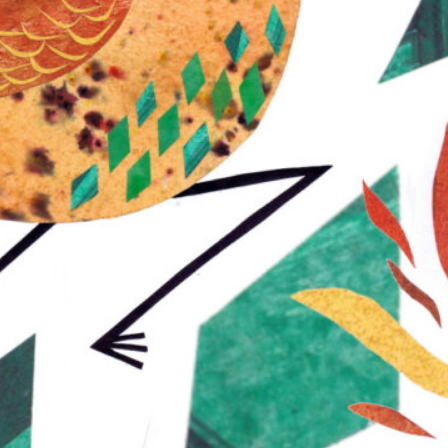
à 2, 3 ou 4
• Improvisation à partir des outils de jeu transmis
• Partage d’expérience
• Cercle de clôture
Formules :
un atelier de 1h30