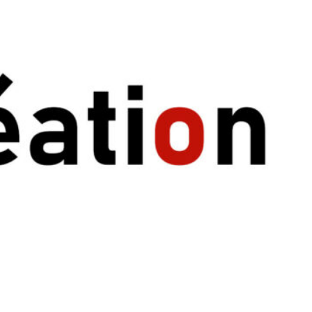
mer et jouer avec nos corps en mouvement et
ffiner ses perceptions sensorielles,
ir du jeu, et déployer se créativité.
e à écouter, observer, imaginer, bouger,
rio, en groupe et s’amuser ensemble.