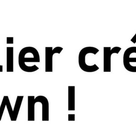
Pour devenir grand !
Pour public enfant 7 à 12 ans
Dans cet atelier nous allons apprendre à s’expri
nos imaginaires.
Nous cultiverons un état d’écoute sensible afin d’a
d’agrandir la conscience de soi, d’aller vers le plais
Je propose une boite à outils variée pour apprendr
inventer des formes, improviser seul, en duo, en t
Un voyage ludique et sensible