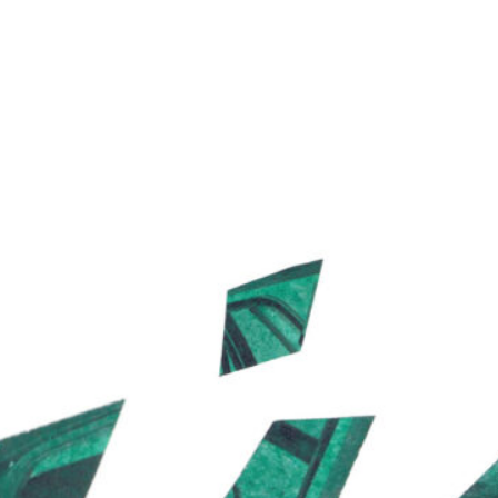
ires
e l’espace
re de la danse • Apprendre à improviser
aramètres de la danse • Propositions de jeu