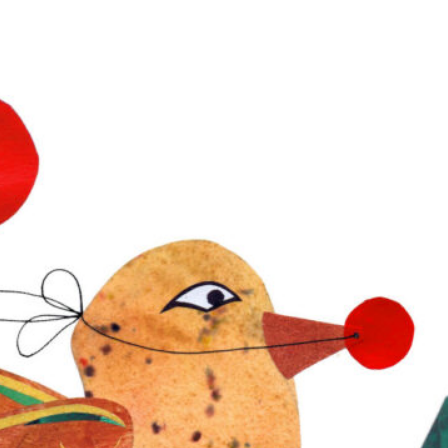
Les intentions
• Donner accès aux sensations, émotions, imagina
• Augmenter la conscience de soi, des autres et d
• Apprendre à bouger son corps avec les paramèt
avec son corps seul et à plusieurs
• Développer l’écoute et l’empathie
• Développer sa créativité
Déroulement d’un atelier
• Cercle d’ouverture
• Réveil du corps physique
• Pratique somatique
• Jeux d’écoute, de concentration et de présence
• Exploration corporelle en mouvement avec les p